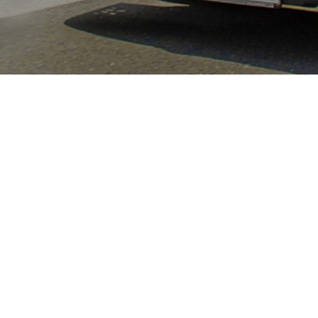
Anschrift
Am Promigberg 16
01108 Dresden
Germany
Kontakt
Telefon: 0351 88345607
Fax: 0351 88345608
E-Mail